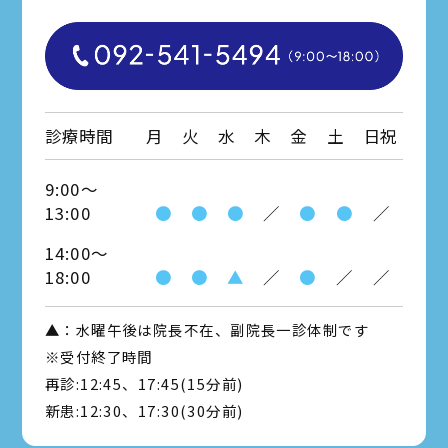
診療時間
月
火
水
木
金
土
日祝
9:00～
13:00
●
●
●
／
●
●
／
14:00～
18:00
●
●
▲
／
●
／
／
▲：水曜午後は院長不在、副院長一診体制です
※受付終了時間
再診:12:45、17:45(15分前)
新患:12:30、17:30(30分前)