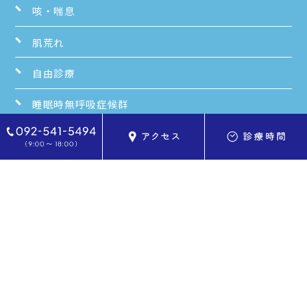
咳・喘息
肌荒れ
自由診療
睡眠時無呼吸症候群
Examination
胃カメラ検査
大腸カメラ検査
超音波検査（エコー検査）
予防接種・各種検査